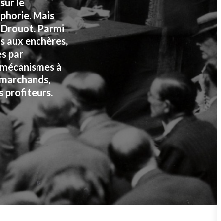
sur le
uphorie. Mais
l Drouot. Parmi
es aux enchères,
es par
s mécanismes à
, marchands,
s profiteurs.