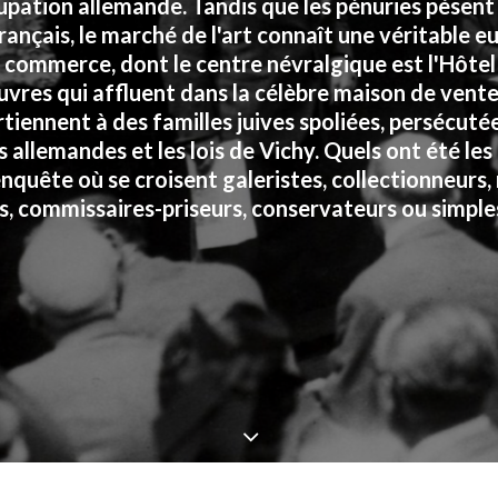
cupation allemande. Tandis que les pénuries pèsent 
rançais, le marché de l'art connaît une véritable e
re commerce, dont le centre névralgique est l'Hôte
oeuvres qui affluent dans la célèbre maison de vent
iennent à des familles juives spoliées, persécuté
 allemandes et les lois de Vichy. Quels ont été le
enquête où se croisent galeristes, collectionneurs
is, commissaires-priseurs, conservateurs ou simple