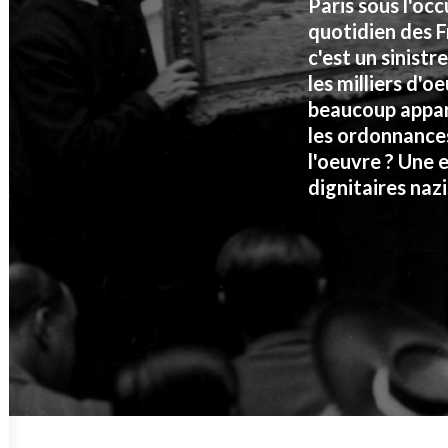
Paris sous l'oc
quotidien des F
c'est un sinist
les milliers d'
beaucoup appart
les ordonnances
l'oeuvre ? Une 
dignitaires naz